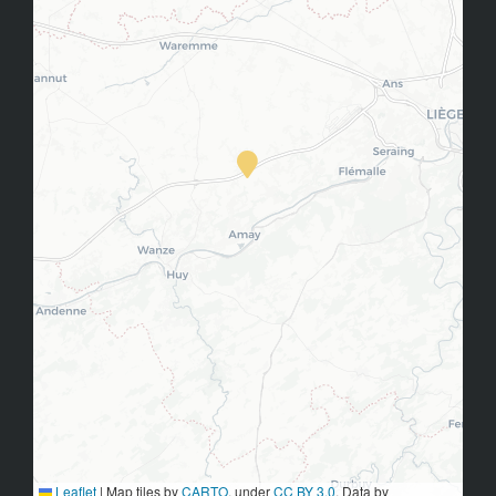
Leaflet
|
Map tiles by
CARTO
, under
CC BY 3.0
. Data by