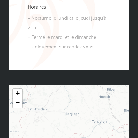
Horaires
– Nocturne le lundi et le jeudi jusqu’à
21h
– Fermé le mardi et le dimanche
– Uniquement sur rendez-vous
+
−