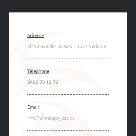
Adresse
70 Vinâve des Stréats – 4537 Verlaine
Téléphone
0492 76 12 76
Email
info@tanningbyjess.be